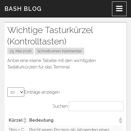
Zum
BASH BLOG
Inhalt
Wichtige Tasturkürzel
(Kontrolltasten)
25. Mai 2016
Schreib einen Kommentar
Anbei eine kleine Tabelle mit den wichtigsten
Tastaturkürzeln für das Terminal
Einträge anzeigen
Suchen:
Kürzel
Bedeutung
Strg + C
Bricht einen Prozess ab (absenden eines