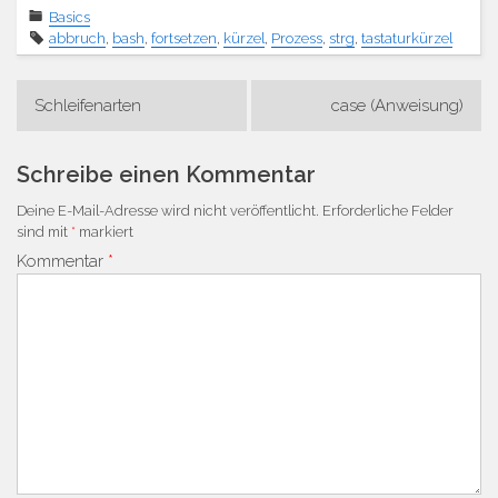
Basics
abbruch
,
bash
,
fortsetzen
,
kürzel
,
Prozess
,
strg
,
tastaturkürzel
Beitragsnavigation
Schleifenarten
case (Anweisung)
Schreibe einen Kommentar
Deine E-Mail-Adresse wird nicht veröffentlicht.
Erforderliche Felder
sind mit
*
markiert
Kommentar
*