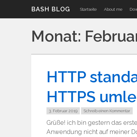
Zum
BASH BLOG
Startseite
About me
Dow
Inhalt
Monat:
Februa
HTTP standa
HTTPS umle
3. Februar 2019
Schreib einen Kommentar
Grüße! ich bin gestern das ers
Anwendung nicht auf meiner Dom