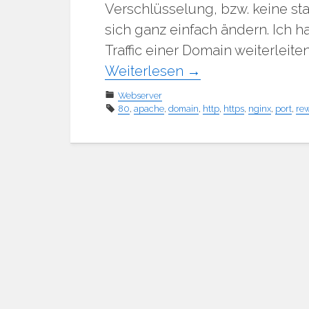
Verschlüsselung, bzw. keine st
sich ganz einfach ändern. Ich 
Traffic einer Domain weiterleit
Weiterlesen
→
Webserver
80
,
apache
,
domain
,
http
,
https
,
nginx
,
port
,
rew