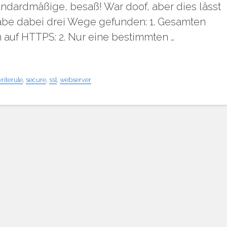
andardmäßige, besaß! War doof, aber dies lässt
habe dabei drei Wege gefunden: 1. Gesamten
en auf HTTPS: 2. Nur eine bestimmten …
riterule
,
secure
,
ssl
,
webserver