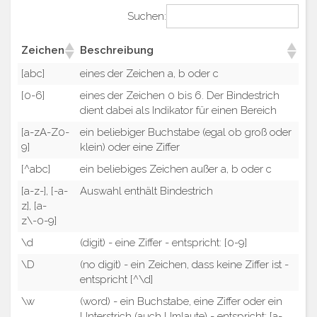
Suchen:
Zeichen
Beschreibung
[abc]
eines der Zeichen a, b oder c
[0-6]
eines der Zeichen 0 bis 6. Der Bindestrich
dient dabei als Indikator für einen Bereich
[a-zA-Z0-
ein beliebiger Buchstabe (egal ob groß oder
9]
klein) oder eine Ziffer
[^abc]
ein beliebiges Zeichen außer a, b oder c
[a-z-], [-a-
Auswahl enthält Bindestrich
z], [a-
z\-0-9]
\d
(digit) - eine Ziffer - entspricht: [0-9]
\D
(no digit) - ein Zeichen, dass keine Ziffer ist -
entspricht [^\d]
\w
(word) - ein Buchstabe, eine Ziffer oder ein
Unterstrich (auch Umlaute) - entspricht: [a-