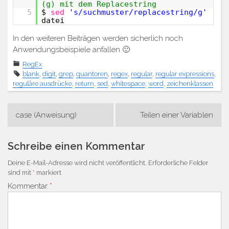
(g) mit dem Replacestring
5
$
sed
's/suchmuster/replacestring/g'
datei
In den weiteren Beiträgen werden sicherlich noch
Anwendungsbeispiele anfallen 🙂
RegEx
blank
,
digit
,
grep
,
quantoren
,
regex
,
regular
,
regular expressions
,
reguläre ausdrücke
,
return
,
sed
,
whitespace
,
word
,
zeichenklassen
Beitragsnavigation
case (Anweisung)
Teilen einer Variablen
Schreibe einen Kommentar
Deine E-Mail-Adresse wird nicht veröffentlicht.
Erforderliche Felder
sind mit
*
markiert
Kommentar
*