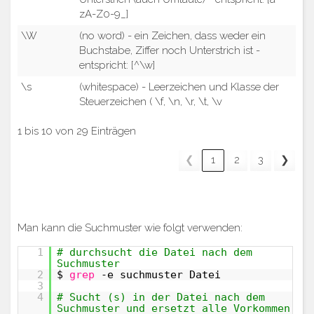
zA-Z0-9_]
\W
(no word) - ein Zeichen, dass weder ein
Buchstabe, Ziffer noch Unterstrich ist -
entspricht: [^\w]
\s
(whitespace) - Leerzeichen und Klasse der
Steuerzeichen ( \f, \n, \r, \t, \v
1 bis 10 von 29 Einträgen
❮
1
2
3
❯
Man kann die Suchmuster wie folgt verwenden:
1
# durchsucht die Datei nach dem
Suchmuster
2
$
grep
-e suchmuster Datei
3
4
# Sucht (s) in der Datei nach dem
Suchmuster und ersetzt alle Vorkommen