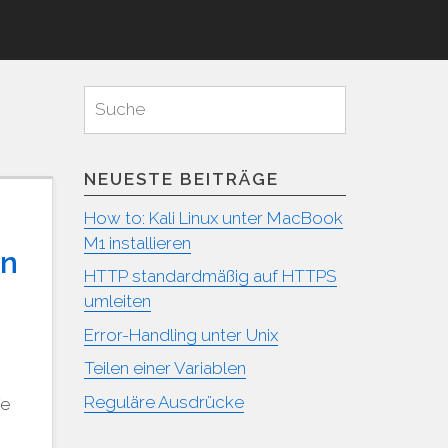
Suchen
Suche
für:
NEUESTE BEITRÄGE
How to: Kali Linux unter MacBook
M1 installieren
en
HTTP standardmäßig auf HTTPS
umleiten
Error-Handling unter Unix
.
Teilen einer Variablen
Reguläre Ausdrücke
fe