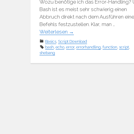
Wozu benötige ich das Error-Handling? 
Bash ist es meist sehr schwierig einen
Abbruch direkt nach dem Ausführen ein
Befehls festzustellen. Klar, man …
Weiterlesen
→
Basics
,
Script Download
bash
,
echo
,
error
,
errorhandling
,
function
,
script
,
shebang