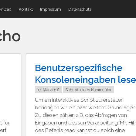
nload
Kontakt
Impressum
Datenschutz
cho
Benutzerspezifische
Konsoleneingaben les
17. Mai 2016
Schreib einen Kommentar
Um ein interaktives Script zu erstellen
benötigen wir ein paar weitere Grundlagen
Zu diesen zählen z.B. das Abfragen von
t für
Eingaben und dessen Verarbeitung. Mit Hil
ert.
des Befehls read kannst du solch eine