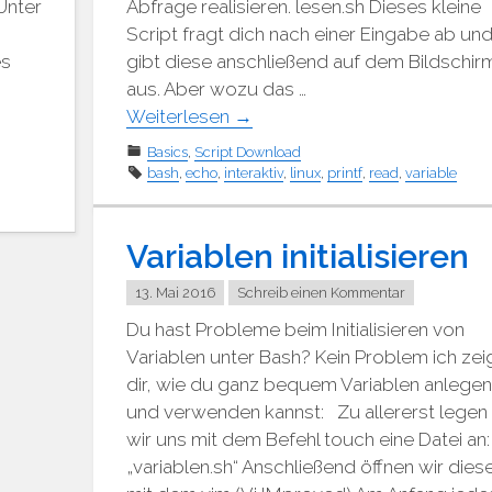
Unter
Abfrage realisieren. lesen.sh Dieses kleine
Script fragt dich nach einer Eingabe ab un
es
gibt diese anschließend auf dem Bildschir
aus. Aber wozu das …
Weiterlesen
→
Basics
,
Script Download
bash
,
echo
,
interaktiv
,
linux
,
printf
,
read
,
variable
Variablen initialisieren
13. Mai 2016
Schreib einen Kommentar
Du hast Probleme beim Initialisieren von
Variablen unter Bash? Kein Problem ich zei
dir, wie du ganz bequem Variablen anlege
und verwenden kannst: Zu allererst legen
wir uns mit dem Befehl touch eine Datei an:
„variablen.sh“ Anschließend öffnen wir dies