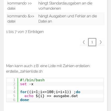
kommando >>
hängt Standardausgaben an die
datei
vorhandenen
kommando &>>
hängt Ausgaben und Fehler an die
datei
Datei an
1 bis 7 von 7 Einträgen
❮
1
❯
Man kann auch z.B. eine Liste mit Zahlen erstellen:
erstelle_zahlenliste.sh
1
#!/bin/bash
2
set
-x
3
4
for
((i=1;i<=100;i=i+1)) ;
do
5
echo
${i} >> ausgabe.dat
6
done