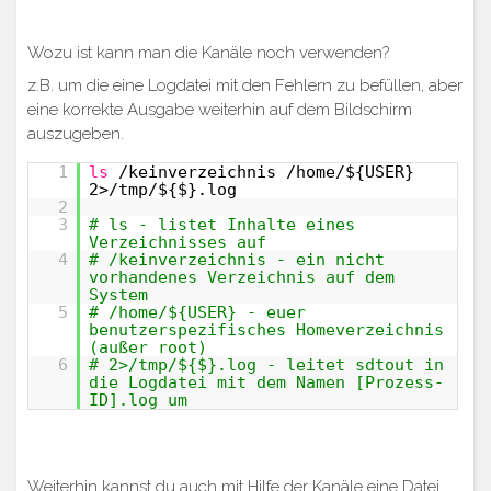
Wozu ist kann man die Kanäle noch verwenden?
z.B. um die eine Logdatei mit den Fehlern zu befüllen, aber
eine korrekte Ausgabe weiterhin auf dem Bildschirm
auszugeben.
1
ls
/keinverzeichnis /home/${USER}
2>/tmp/${$}.log
2
3
# ls - listet Inhalte eines
Verzeichnisses auf
4
# /keinverzeichnis - ein nicht
vorhandenes Verzeichnis auf dem
System
5
# /home/${USER} - euer
benutzerspezifisches Homeverzeichnis
(außer root)
6
# 2>/tmp/${$}.log - leitet sdtout in
die Logdatei mit dem Namen [Prozess-
ID].log um
Weiterhin kannst du auch mit Hilfe der Kanäle eine Datei