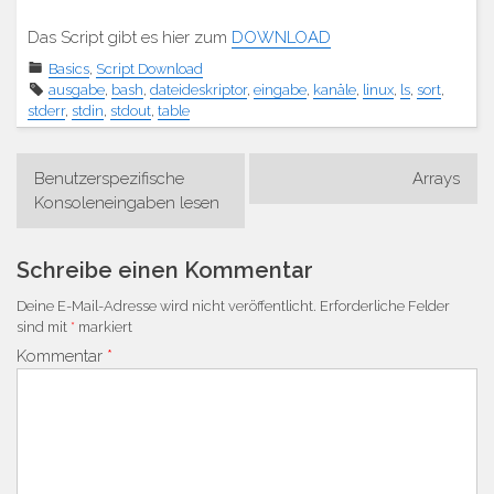
Das Script gibt es hier zum
DOWNLOAD
Basics
,
Script Download
ausgabe
,
bash
,
dateideskriptor
,
eingabe
,
kanäle
,
linux
,
ls
,
sort
,
stderr
,
stdin
,
stdout
,
table
Beitragsnavigation
Benutzerspezifische
Arrays
Konsoleneingaben lesen
Schreibe einen Kommentar
Deine E-Mail-Adresse wird nicht veröffentlicht.
Erforderliche Felder
sind mit
*
markiert
Kommentar
*