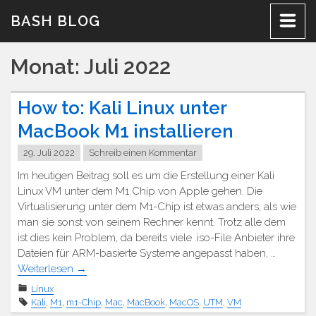
Zum
BASH BLOG
Inhalt
Monat:
Juli 2022
How to: Kali Linux unter
MacBook M1 installieren
29. Juli 2022
Schreib einen Kommentar
Im heutigen Beitrag soll es um die Erstellung einer Kali
Linux VM unter dem M1 Chip von Apple gehen. Die
Virtualisierung unter dem M1-Chip ist etwas anders, als wie
man sie sonst von seinem Rechner kennt. Trotz alle dem
ist dies kein Problem, da bereits viele .iso-File Anbieter ihre
Dateien für ARM-basierte Systeme angepasst haben, …
Weiterlesen
→
Linux
Kali
,
M1
,
m1-Chip
,
Mac
,
MacBook
,
MacOS
,
UTM
,
VM