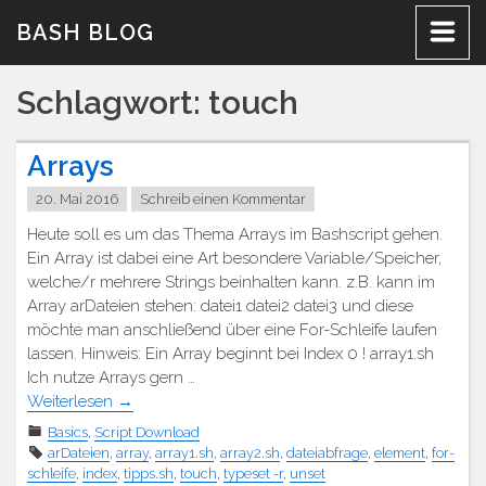
Zum
BASH BLOG
Inhalt
Schlagwort:
touch
Arrays
20. Mai 2016
Schreib einen Kommentar
Heute soll es um das Thema Arrays im Bashscript gehen.
Ein Array ist dabei eine Art besondere Variable/Speicher,
welche/r mehrere Strings beinhalten kann. z.B. kann im
Array arDateien stehen: datei1 datei2 datei3 und diese
möchte man anschließend über eine For-Schleife laufen
lassen. Hinweis: Ein Array beginnt bei Index 0 ! array1.sh
Ich nutze Arrays gern …
Weiterlesen
→
Basics
,
Script Download
arDateien
,
array
,
array1.sh
,
array2.sh
,
dateiabfrage
,
element
,
for-
schleife
,
index
,
tipps.sh
,
touch
,
typeset -r
,
unset