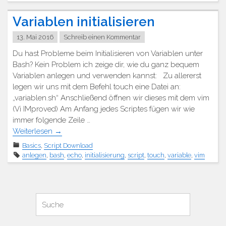
Variablen initialisieren
13. Mai 2016
Schreib einen Kommentar
Du hast Probleme beim Initialisieren von Variablen unter
Bash? Kein Problem ich zeige dir, wie du ganz bequem
Variablen anlegen und verwenden kannst: Zu allererst
legen wir uns mit dem Befehl touch eine Datei an:
„variablen.sh“ Anschließend öffnen wir dieses mit dem vim
(Vi IMproved) Am Anfang jedes Scriptes fügen wir wie
immer folgende Zeile …
Weiterlesen
→
Basics
,
Script Download
anlegen
,
bash
,
echo
,
initialisierung
,
script
,
touch
,
variable
,
vim
Suchen
Suche
für: