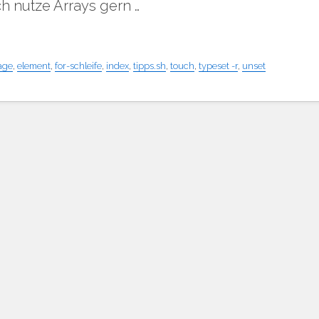
ch nutze Arrays gern …
age
,
element
,
for-schleife
,
index
,
tipps.sh
,
touch
,
typeset -r
,
unset