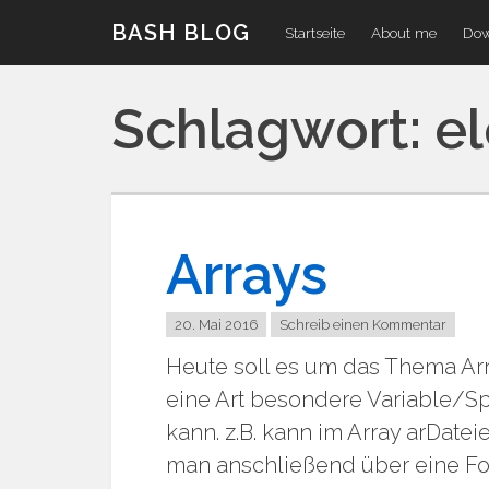
Zum
BASH BLOG
Startseite
About me
Dow
Inhalt
Schlagwort:
e
Arrays
20. Mai 2016
Schreib einen Kommentar
Heute soll es um das Thema Arra
eine Art besondere Variable/Sp
kann. z.B. kann im Array arDate
man anschließend über eine For-