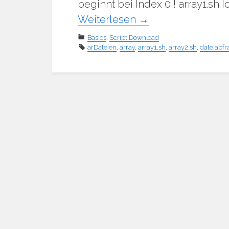
beginnt bei Index 0 ! array1.sh I
Weiterlesen
→
Basics
,
Script Download
arDateien
,
array
,
array1.sh
,
array2.sh
,
dateiabfr